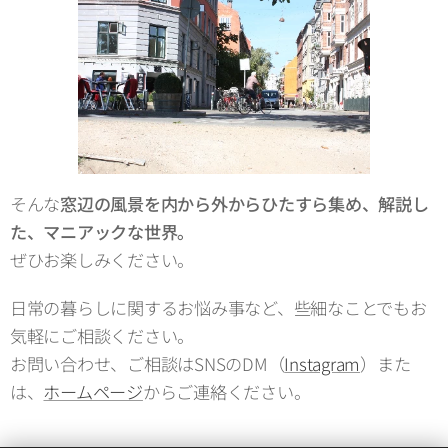
そんな
窓辺の風景を内から外からひたすら集め、解説し
た、マニアックな世界。
ぜひお楽しみください。
日常の暮らしに関するお悩み事など、些細なことでもお
気軽にご相談ください。
お問い合わせ、ご相談はSNSのDM（
Instagram
）また
は、
ホームページ
からご連絡ください。