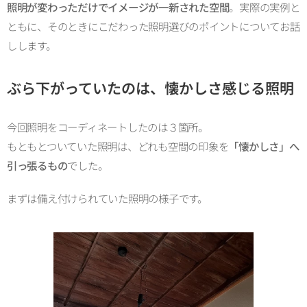
照明が変わっただけでイメージが一新された空間
。実際の実例と
ともに、そのときにこだわった照明選びのポイントについてお話
しします。
ぶら下がっていたのは、懐かしさ感じる照明
今回照明をコーディネートしたのは３箇所。
もともとついていた照明は、どれも空間の印象を
「懐かしさ」へ
引っ張るもの
でした。
まずは備え付けられていた照明の様子です。