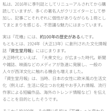
私は、2016年に季刊誌としてリニューアルされてから購
読していますが、多くの著名人がクリエイターとして参
加し、記事ごとそれぞれに個性がありながらも１冊とし
てまとまりを感じる、不思議な魅力にはまっています。
実は『花椿』には、
約100年の歴史がある
んです。
もともとは、1924年（大正13年）に創刊された文化情報
誌
『資生堂月報』
にはじまります。
大正時代といえば、「大衆文化」が広まった時代。新聞
や雑誌、映画などのメディアが急速に発展し、一般の
人々が西洋文化に触れる機会も増えました。
『資生堂月報』は、当時、日本の女性に欧米風の生活文
化（例えば、生活に役立つお化粧やお手入れ情報、流行
作家による短編作品、海外のトレンド情報など）を伝え
ることを目的としたそうです。
そこから約100年。その間に名前は『花椿』へと変わり、